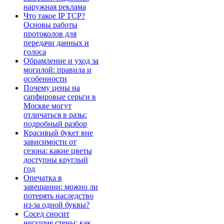
наружная реклама
Что такое IP TCP?
Основы работы
протоколов для
передачи данных и
голоса
Обрамление и уход за
могилой: правила и
особенности
Почему цены на
сапфировые серьги в
Москве могут
отличаться в разы:
подробный разбор
Красивый букет вне
зависимости от
сезона: какие цветы
доступны круглый
год
Опечатка в
завещании: можно ли
потерять наследство
из-за одной буквы?
Сосед сносит
несущие стены: как