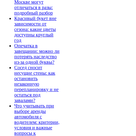
Москве могут
отличаться в разы:
подробный разбор
Красивый букет вне
зависимости от
сезона: какие цветы
доступны круглый
год
Опечатка в
завещании: можно ли
потерять наследство
из-за одной буквы?
Сосед сносит
несущие стены: как
остановить
незаконную
перепланировку и не
остаться под
завалами?
Что учитывать при
выборе аренды
автомобиля с
водителем: критерии,
условия и важные
вопросы к