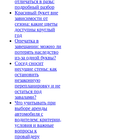
отличаться в разы:
подробный разбор
Красивый букет вне
зависимости от
сезона: какие цветы
доступны круглый
год
Опечатка в
завещании: можно ли
потерять наследство
из-за одной буквы?
Сосед сносит
несущие стены: как
остановить
незаконную
перепланировку и не
остаться под
завалами?
Что учитывать при
выборе аренды
автомобиля с
водителем: критерии,
условия и важные
вопросы к
провайдеру