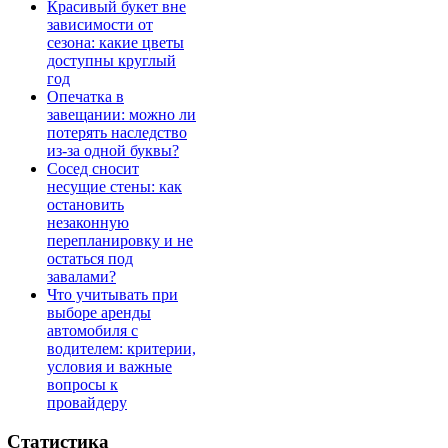
Красивый букет вне
зависимости от
сезона: какие цветы
доступны круглый
год
Опечатка в
завещании: можно ли
потерять наследство
из-за одной буквы?
Сосед сносит
несущие стены: как
остановить
незаконную
перепланировку и не
остаться под
завалами?
Что учитывать при
выборе аренды
автомобиля с
водителем: критерии,
условия и важные
вопросы к
провайдеру
Статистика