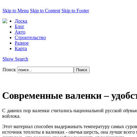
Skip to Menu
Skip to Content
Skip to Footer
Доска
Блог
Авто
Строительство
Разное
Карта
Show Search
Поиск
Современные валенки – удобст
С давних пор валенки считались национальной русской обувью
войлока.
Этот материал способен выдерживать температуру самых суровы
источник теплоты в валенках - овечья шерсть, она лучше всего