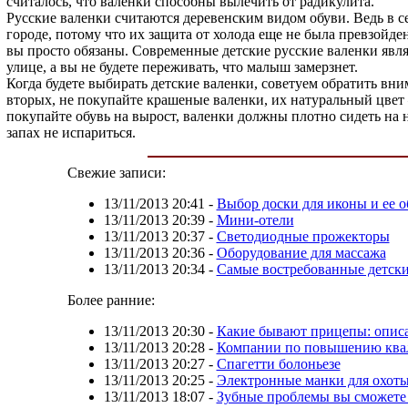
считалось, что валенки способны вылечить от радикулита.
Русские валенки считаются деревенским видом обуви. Ведь в с
городе, потому что их защита от холода еще не была превзойден
вы просто обязаны. Современные детские русские валенки явля
улице, а вы не будете переживать, что малыш замерзнет.
Когда будете выбирать детские валенки, советуем обратить вни
вторых, не покупайте крашеные валенки, их натуральный цвет 
покупайте обувь на вырост, валенки должны плотно сидеть на 
запах не испариться.
Свежие записи:
13/11/2013 20:41
-
Выбор доски для иконы и ее о
13/11/2013 20:39
-
Мини-отели
13/11/2013 20:37
-
Светодиодные прожекторы
13/11/2013 20:36
-
Оборудование для массажа
13/11/2013 20:34
-
Самые востребованные детски
Более ранние:
13/11/2013 20:30
-
Какие бывают прицепы: описа
13/11/2013 20:28
-
Компании по повышению ква
13/11/2013 20:27
-
Спагетти болоньезе
13/11/2013 20:25
-
Электронные манки для охот
13/11/2013 18:07
-
Зубные проблемы вы сможете 