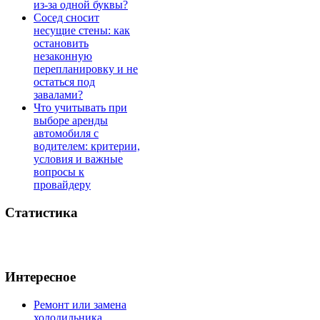
из-за одной буквы?
Сосед сносит
несущие стены: как
остановить
незаконную
перепланировку и не
остаться под
завалами?
Что учитывать при
выборе аренды
автомобиля с
водителем: критерии,
условия и важные
вопросы к
провайдеру
Статистика
Интересное
Ремонт или замена
холодильника