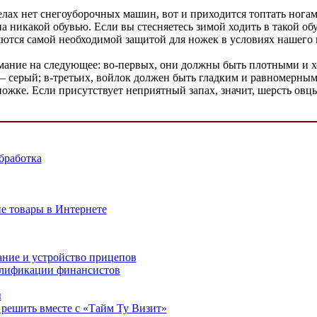
елах нет снегоуборочных машин, вот и приходится топтать нога
а никакой обувью. Если вы стесняетесь зимой ходить в такой обу
ются самой необходимой защитой для ножек в условиях нашего к
мание на следующее: во-первых, они должны быть плотными и хор
– серый; в-третьих, войлок должен быть гладким и равномерным
ножке. Если присутствует неприятный запах, значит, шерсть овц
бработка
е товары в Интернете
ние и устройство прицепов
лификации финансистов
ы
решить вместе с «Тайм Ту Визит»