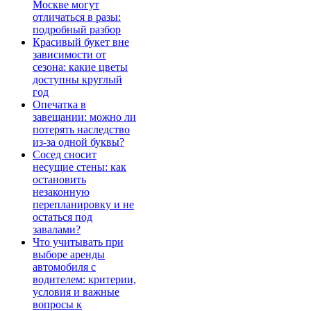
Москве могут
отличаться в разы:
подробный разбор
Красивый букет вне
зависимости от
сезона: какие цветы
доступны круглый
год
Опечатка в
завещании: можно ли
потерять наследство
из-за одной буквы?
Сосед сносит
несущие стены: как
остановить
незаконную
перепланировку и не
остаться под
завалами?
Что учитывать при
выборе аренды
автомобиля с
водителем: критерии,
условия и важные
вопросы к