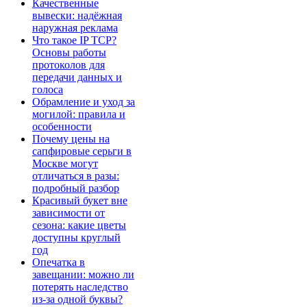
Качественные
вывески: надёжная
наружная реклама
Что такое IP TCP?
Основы работы
протоколов для
передачи данных и
голоса
Обрамление и уход за
могилой: правила и
особенности
Почему цены на
сапфировые серьги в
Москве могут
отличаться в разы:
подробный разбор
Красивый букет вне
зависимости от
сезона: какие цветы
доступны круглый
год
Опечатка в
завещании: можно ли
потерять наследство
из-за одной буквы?