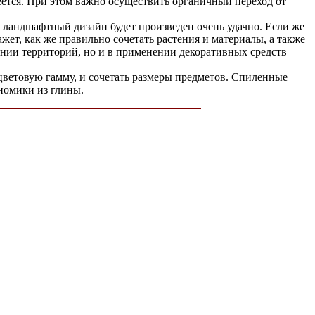
еется. При этом важно осуществить органичный переход от
а ландшафтный дизайн будет произведен очень удачно. Если же
жет, как же правильно сочетать растения и материалы, а также
ении территорий, но и в применении декоративных средств
цветовую гамму, и сочетать размеры предметов. Спиленные
номики из глины.