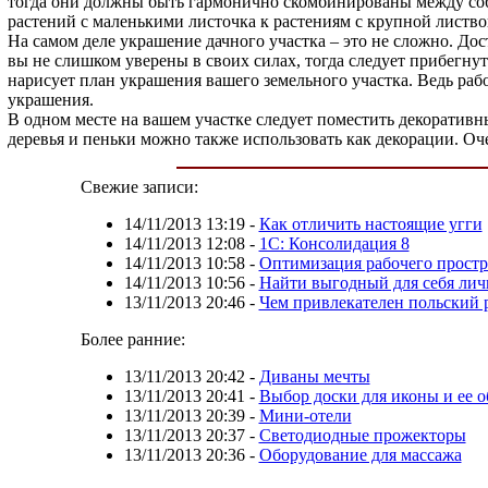
тогда они должны быть гармонично скомбинированы между собо
растений с маленькими листочка к растениям с крупной листво
На самом деле украшение дачного участка – это не сложно. Дос
вы не слишком уверены в своих силах, тогда следует прибегнут
нарисует план украшения вашего земельного участка. Ведь раб
украшения.
В одном месте на вашем участке следует поместить декоративн
деревья и пеньки можно также использовать как декорации. Оч
Свежие записи:
14/11/2013 13:19
-
Как отличить настоящие угги
14/11/2013 12:08
-
1С: Консолидация 8
14/11/2013 10:58
-
Оптимизация рабочего простр
14/11/2013 10:56
-
Найти выгодный для себя лич
13/11/2013 20:46
-
Чем привлекателен польский 
Более ранние:
13/11/2013 20:42
-
Диваны мечты
13/11/2013 20:41
-
Выбор доски для иконы и ее о
13/11/2013 20:39
-
Мини-отели
13/11/2013 20:37
-
Светодиодные прожекторы
13/11/2013 20:36
-
Оборудование для массажа