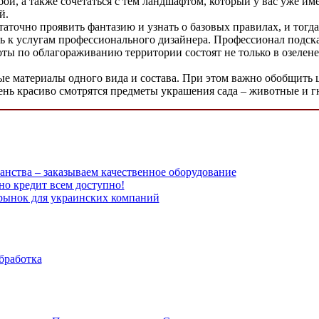
й, а также сочетаться с тем ландшафтом, который у вас уже им
й.
таточно проявить фантазию и узнать о базовых правилах, и тогд
ь к услугам профессионального дизайнера. Профессионал подска
оты по облагораживанию территории состоят не только в озелен
ые материалы одного вида и состава. При этом важно обобщить 
ень красиво смотрятся предметы украшения сада – животные и г
анства – заказываем качественное оборудование
но кредит всем доступно!
рынок для украинских компаний
бработка