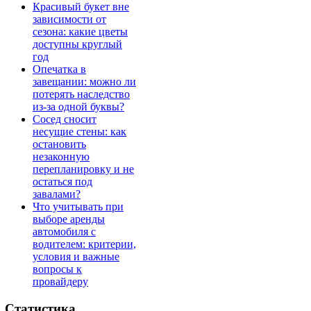
Красивый букет вне
зависимости от
сезона: какие цветы
доступны круглый
год
Опечатка в
завещании: можно ли
потерять наследство
из-за одной буквы?
Сосед сносит
несущие стены: как
остановить
незаконную
перепланировку и не
остаться под
завалами?
Что учитывать при
выборе аренды
автомобиля с
водителем: критерии,
условия и важные
вопросы к
провайдеру
Статистика