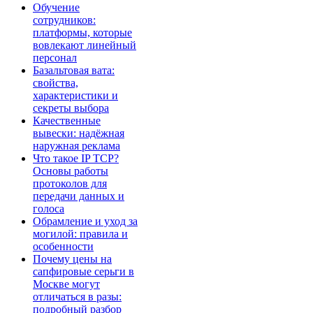
Обучение
сотрудников:
платформы, которые
вовлекают линейный
персонал
Базальтовая вата:
свойства,
характеристики и
секреты выбора
Качественные
вывески: надёжная
наружная реклама
Что такое IP TCP?
Основы работы
протоколов для
передачи данных и
голоса
Обрамление и уход за
могилой: правила и
особенности
Почему цены на
сапфировые серьги в
Москве могут
отличаться в разы:
подробный разбор