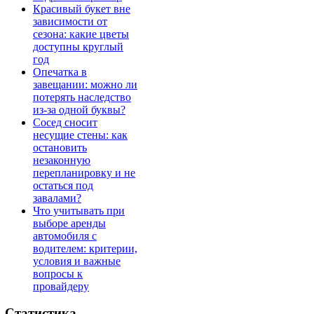
Красивый букет вне
зависимости от
сезона: какие цветы
доступны круглый
год
Опечатка в
завещании: можно ли
потерять наследство
из-за одной буквы?
Сосед сносит
несущие стены: как
остановить
незаконную
перепланировку и не
остаться под
завалами?
Что учитывать при
выборе аренды
автомобиля с
водителем: критерии,
условия и важные
вопросы к
провайдеру
Статистика