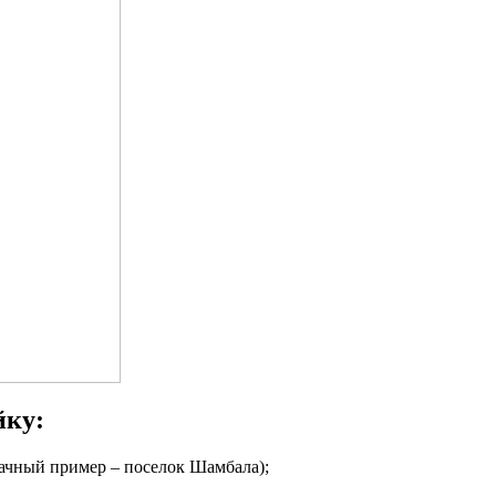
йку:
дачный пример – поселок Шамбала);