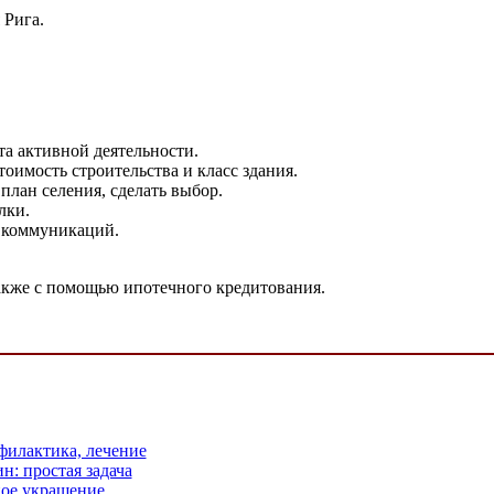
 Рига.
а активной деятельности.
тоимость строительства и класс здания.
план селения, сделать выбор.
лки.
я коммуникаций.
также с помощью ипотечного кредитования.
филактика, лечение
: простая задача
ное украшение