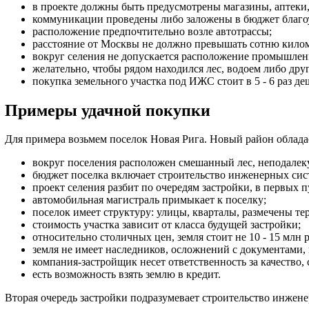
в проекте должны быть предусмотрены магазины, аптеки
коммуникации проведены либо заложены в бюджет благо
расположение предпочтительно возле автотрассы;
расстояние от Москвы не должно превышать сотню килом
вокруг селения не допускается расположение промышлен
желательно, чтобы рядом находился лес, водоем либо дру
покупка земельного участка под ИЖС стоит в 5 - 6 раз де
Примеры удачной покупки
Для примера возьмем поселок Новая Рига. Новый район облада
вокруг поселения расположен смешанный лес, неподалеку
бюджет поселка включает строительство инженерных сис
проект селения разбит по очередям застройки, в первых
автомобильная магистраль примыкает к поселку;
поселок имеет структуру: улицы, кварталы, размечены те
стоимость участка зависит от класса будущей застройки;
относительно столичных цен, земля стоит не 10 - 15 млн р
земля не имеет наследников, осложнений с документами,
компания-застройщик несет ответственность за качество, 
есть возможность взять землю в кредит.
Вторая очередь застройки подразумевает строительство инжене