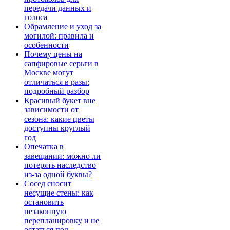
передачи данных и
голоса
Обрамление и уход за
могилой: правила и
особенности
Почему цены на
сапфировые серьги в
Москве могут
отличаться в разы:
подробный разбор
Красивый букет вне
зависимости от
сезона: какие цветы
доступны круглый
год
Опечатка в
завещании: можно ли
потерять наследство
из-за одной буквы?
Сосед сносит
несущие стены: как
остановить
незаконную
перепланировку и не
остаться под