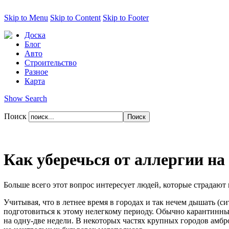
Skip to Menu
Skip to Content
Skip to Footer
Доска
Блог
Авто
Строительство
Разное
Карта
Show Search
Поиск
Как уберечься от аллергии н
Больше всего этот вопрос интересует людей, которые страдают
Учитывая, что в летнее время в городах и так нечем дышать (
подготовиться к этому нелегкому периоду. Обычно карантинные 
на одну-две недели. В некоторых частях крупных городов амбро