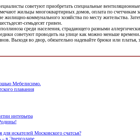
ециалисты советуют приобретать специальные вентиляционные 
мечают жильцы многоквартирных домов, оплата по счетчикам за
ние жилищно-коммунального хозяйства по месту жительства. Зат
естьдесят-семьдесят гривен.
оллиноза среди населения, страдающего разными аллергическими
медики советуют проводить на улице как можно меньше времени. 
нов. Выходя во двор, обязательно надевайте брюки или платья,
мощью Мебелисимо.
тского плавания
итии интерьера
Родины!
 для искателей Московского счатсья?
 – в Энергодаре