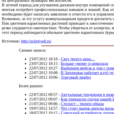
на центральных бульварах мегаполисов.
В летний период для улучшения дыхания внутри помещений сп
монтаж потребует профессиональных навыков и знаний. Как от
необходимо будет написать заявление и отнести его в управле
Возможно, за эту услугу коммунальщикам придется доплатить ш
Пик цветения карантинных растений приводит к ожесточению п
резко ухудшается самочувствие. Чтобы уберечься от аллергии, 
этот период наблюдается обильное цветение карантинных бурья
Источник:
http://uchetvodi.ru/
Свежие записи:
23/07/2012 18:18
-
Свет твоего окна…
23/07/2012 18:15
-
Больше «моря» и шоколада
22/07/2012 10:27
-
Выбираем мебель в дом с по
22/07/2012 10:08
-
В Запорожье работает клуб де
22/07/2012 10:06
-
Торговый ликбез
Более ранние:
22/07/2012 09:57
-
Актуальные тенденции в разв
21/07/2012 09:07
-
Как прекрасно сердце нашей 
21/07/2012 09:06
-
Стилист – творец образа
19/07/2012 14:57
-
Что сулит рынок аренды жилья
18/07/2012 19:12
-
Советский истребитель теперь