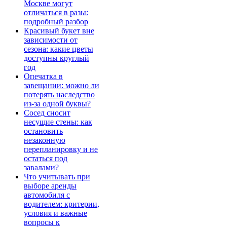
Москве могут
отличаться в разы:
подробный разбор
Красивый букет вне
зависимости от
сезона: какие цветы
доступны круглый
год
Опечатка в
завещании: можно ли
потерять наследство
из-за одной буквы?
Сосед сносит
несущие стены: как
остановить
незаконную
перепланировку и не
остаться под
завалами?
Что учитывать при
выборе аренды
автомобиля с
водителем: критерии,
условия и важные
вопросы к