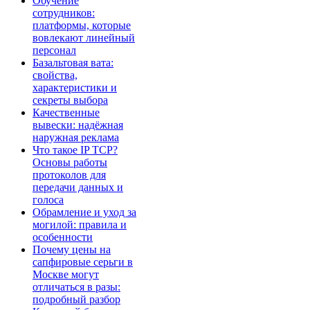
Обучение
сотрудников:
платформы, которые
вовлекают линейный
персонал
Базальтовая вата:
свойства,
характеристики и
секреты выбора
Качественные
вывески: надёжная
наружная реклама
Что такое IP TCP?
Основы работы
протоколов для
передачи данных и
голоса
Обрамление и уход за
могилой: правила и
особенности
Почему цены на
сапфировые серьги в
Москве могут
отличаться в разы:
подробный разбор