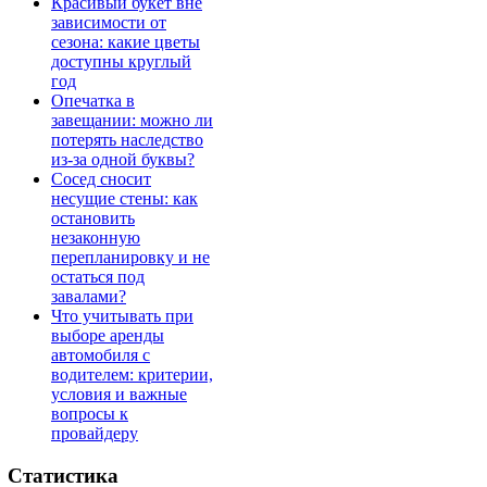
Красивый букет вне
зависимости от
сезона: какие цветы
доступны круглый
год
Опечатка в
завещании: можно ли
потерять наследство
из-за одной буквы?
Сосед сносит
несущие стены: как
остановить
незаконную
перепланировку и не
остаться под
завалами?
Что учитывать при
выборе аренды
автомобиля с
водителем: критерии,
условия и важные
вопросы к
провайдеру
Статистика