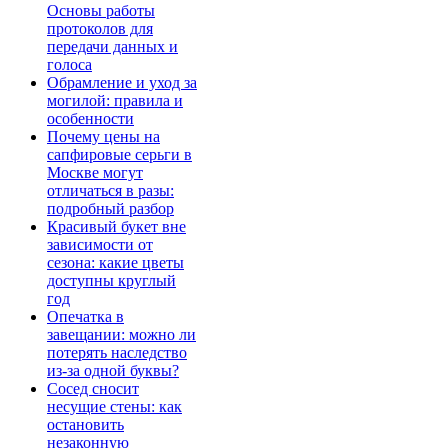
Основы работы
протоколов для
передачи данных и
голоса
Обрамление и уход за
могилой: правила и
особенности
Почему цены на
сапфировые серьги в
Москве могут
отличаться в разы:
подробный разбор
Красивый букет вне
зависимости от
сезона: какие цветы
доступны круглый
год
Опечатка в
завещании: можно ли
потерять наследство
из-за одной буквы?
Сосед сносит
несущие стены: как
остановить
незаконную