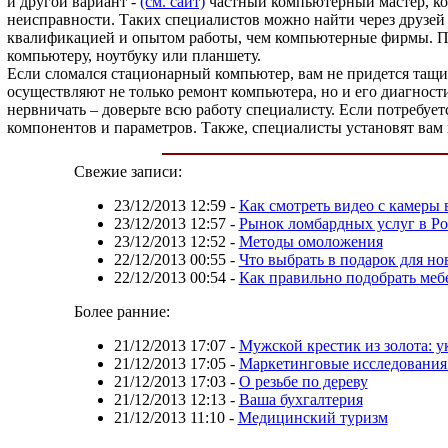
и другой вариант -
(см. сайт)
частный компьютерный мастер, кот
неисправности. Таких специалистов можно найти через друзей
квалификацией и опытом работы, чем компьютерные фирмы. П
компьютеру, ноутбуку или планшету.
Если сломался стационарный компьютер, вам не придется тащи
осуществляют не только ремонт компьютера, но и его диагност
нервничать – доверьте всю работу специалисту. Если потребуе
компонентов и параметров. Также, специалисты установят вам
Свежие записи:
23/12/2013 12:59
-
Как смотреть видео с камеры
23/12/2013 12:57
-
Рынок ломбардных услуг в Р
23/12/2013 12:52
-
Методы омоложения
22/12/2013 00:55
-
Что выбрать в подарок для н
22/12/2013 00:54
-
Как правильно подобрать меб
Более ранние:
21/12/2013 17:07
-
Мужской крестик из золота: у
21/12/2013 17:05
-
Маркетинговые исследования:
21/12/2013 17:03
-
О резьбе по дереву
21/12/2013 12:13
-
Ваша бухгалтерия
21/12/2013 11:10
-
Медицинский туризм