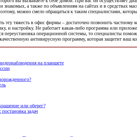
орого вы вызываете к себе домой. При вас он осуществляет диа
 и знакомых, а также по объявлениям на сайтах и в средствах 
оэтому, можно смело обращаться к таким специалистами, кото
ть эту тяжесть в офис фирмы – достаточно позвонить частному 
ику, и настройку. Не работает какая-либо программа или прилож
тся переустановка операционной системы, то специалисты помож
 качественную антивирусную программу, которая защитит ваш к
 видеонаблюдения на планшете
оссии
оворожденного?
ель
крашение или оберег?
 постановка задач