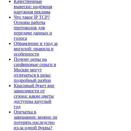
Качественные
вывески: надёжная
наружная реклама
Что такое IP TCP?
Основы работы
протоколов для
передачи данных и
голоса
Обрамление и уход за
могилой: правила и
особенности
Почему цены на
сапфировые серьги в
Москве могут
отличаться в разы:
подробный разбор
Красивый букет вне
зависимости от
сезона: какие цветы
доступны круглый
год
Опечатка в
завещании: можно ли
потерять наследство
из-за одной буквы?