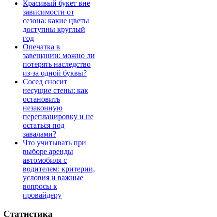
Красивый букет вне
зависимости от
сезона: какие цветы
доступны круглый
год
Опечатка в
завещании: можно ли
потерять наследство
из-за одной буквы?
Сосед сносит
несущие стены: как
остановить
незаконную
перепланировку и не
остаться под
завалами?
Что учитывать при
выборе аренды
автомобиля с
водителем: критерии,
условия и важные
вопросы к
провайдеру
Статистика