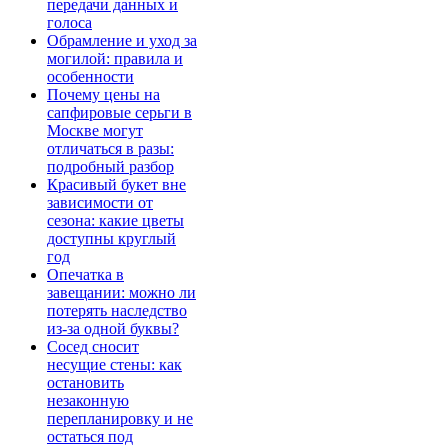
передачи данных и
голоса
Обрамление и уход за
могилой: правила и
особенности
Почему цены на
сапфировые серьги в
Москве могут
отличаться в разы:
подробный разбор
Красивый букет вне
зависимости от
сезона: какие цветы
доступны круглый
год
Опечатка в
завещании: можно ли
потерять наследство
из-за одной буквы?
Сосед сносит
несущие стены: как
остановить
незаконную
перепланировку и не
остаться под