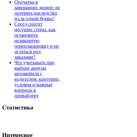
Опечатка в
завещании: можно ли
потерять наследство
из-за одной буквы?
Сосед сносит
несущие стены: как
остановить
незаконную
перепланировку и не
остаться под
завалами?
Что учитывать при
выборе аренды
автомобиля с
водителем: критерии,
условия и важные
вопросы к
провайдеру
Статистика
Интересное