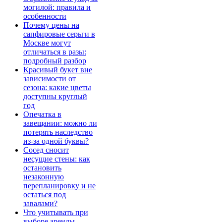
могилой: правила и
особенности
Почему цены на
сапфировые серьги в
Москве могут
отличаться в разы:
подробный разбор
Красивый букет вне
зависимости от
сезона: какие цветы
доступны круглый
год
Опечатка в
завещании: можно ли
потерять наследство
из-за одной буквы?
Сосед сносит
несущие стены: как
остановить
незаконную
перепланировку и не
остаться под
завалами?
Что учитывать при
выборе аренды