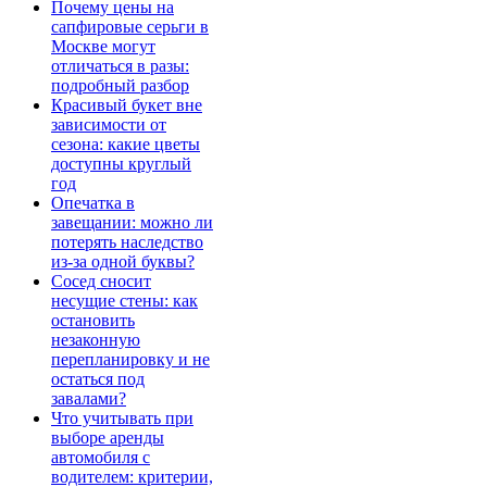
Почему цены на
сапфировые серьги в
Москве могут
отличаться в разы:
подробный разбор
Красивый букет вне
зависимости от
сезона: какие цветы
доступны круглый
год
Опечатка в
завещании: можно ли
потерять наследство
из-за одной буквы?
Сосед сносит
несущие стены: как
остановить
незаконную
перепланировку и не
остаться под
завалами?
Что учитывать при
выборе аренды
автомобиля с
водителем: критерии,