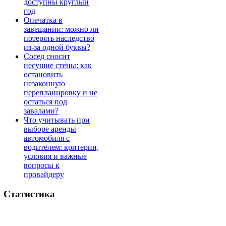
доступны круглый
год
Опечатка в
завещании: можно ли
потерять наследство
из-за одной буквы?
Сосед сносит
несущие стены: как
остановить
незаконную
перепланировку и не
остаться под
завалами?
Что учитывать при
выборе аренды
автомобиля с
водителем: критерии,
условия и важные
вопросы к
провайдеру
Статистика