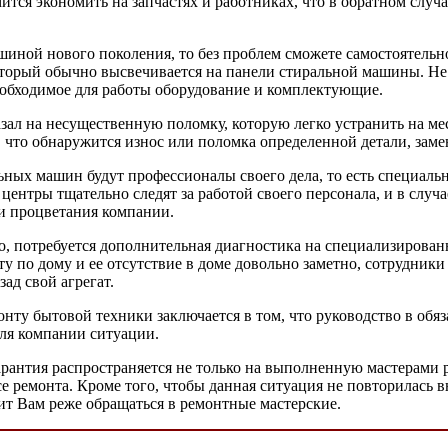
ится экономить на запчастях и работниках, что в обратном случ
шиной нового поколения, то без проблем сможете самостоятельн
торый обычно высвечивается на панели стиральной машины. Не за
необходимое для работы оборудование и комплектующие.
зал на несущественную поломку, которую легко устранить на мес
что обнаружится износ или поломка определенной детали, замен
льных машин будут профессионалы своего дела, то есть специаль
ентры тщательно следят за работой своего персонала, и в слу
 и процветания компании.
ьно, потребуется дополнительная диагностика на специализирова
ту по дому и ее отсутствие в доме довольно заметно, сотрудник
ад свой агрегат.
ту бытовой техники заключается в том, что руководство в обяз
для компании ситуации.
рантия распространяется не только на выполненную мастерами р
е ремонта. Кроме того, чтобы данная ситуация не повторилась 
ит Вам реже обращаться в ремонтные мастерские.