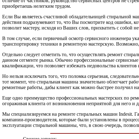
отличие от частников, руководство сервисных центров не стрем
приобретаешь нелегким трудом.
Если Вы являетесь счастливой обладательницей стиральной ма
действия подразумевают то, что Вы посмотрите код ошибки, ко
позволит мастеру, исходя из Ваших слов, прихватить с собой 
В том случае, если первичный осмотр сервисного инженера ука
транспортировку техники в ремонтную мастерскую. Возможно, 
Отдельно следует отметить то, что осуществлять ремонт стира
данном сегменте рынка. Обычно профессиональные сервисные ц
квалификации, что позволяет избежать недовольства клиентов
Но нельзя исключать того, что поломка серьезная, следовател
тот момент, что стиральная машина значительно облегчает рабо
ремонтные работы, дабы клиент как можно быстрее получил наз
Еще одно преимущество профессиональных мастерских по ремон
огораживая клиента от возникновения неприятной для него и 
Мы специализируемся на ремонте стиральных машин Indesit. Га
компании-производителя, которые были установлены в процесс
эксплуатации стиральной машины, что, в свою очередь, позвол
Свежие записи: