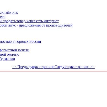
нлайн игр
ете
 продать товар через сеть интернет
юбой вкус - предложения от производителей
мостью в городах России
форматной печати
овой эмалью
Германии
<< Предыдущая страница
Следующая страница >>