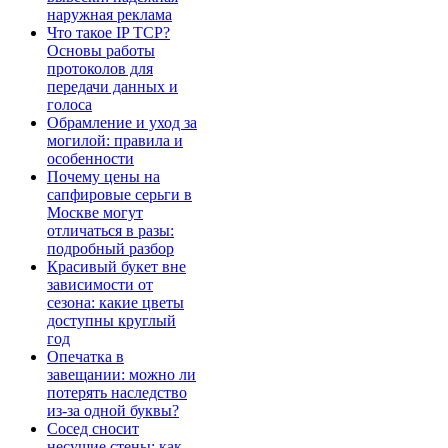
наружная реклама
Что такое IP TCP?
Основы работы
протоколов для
передачи данных и
голоса
Обрамление и уход за
могилой: правила и
особенности
Почему цены на
сапфировые серьги в
Москве могут
отличаться в разы:
подробный разбор
Красивый букет вне
зависимости от
сезона: какие цветы
доступны круглый
год
Опечатка в
завещании: можно ли
потерять наследство
из-за одной буквы?
Сосед сносит
несущие стены: как