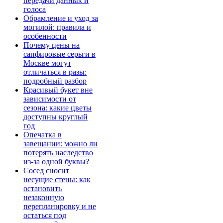
передачи данных и
голоса
Обрамление и уход за
могилой: правила и
особенности
Почему цены на
сапфировые серьги в
Москве могут
отличаться в разы:
подробный разбор
Красивый букет вне
зависимости от
сезона: какие цветы
доступны круглый
год
Опечатка в
завещании: можно ли
потерять наследство
из-за одной буквы?
Сосед сносит
несущие стены: как
остановить
незаконную
перепланировку и не
остаться под