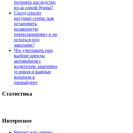
потерять наследство
из-за одной буквы?
Сосед сносит
несущие стены: как
остановить
незаконную
перепланировку и не
остаться под
завалами?
Что учитывать при
выборе аренды
автомобиля с
водителем: критерии,
условия и важные
вопросы к
провайдеру
Статистика
Интересное
Ремонт или замена