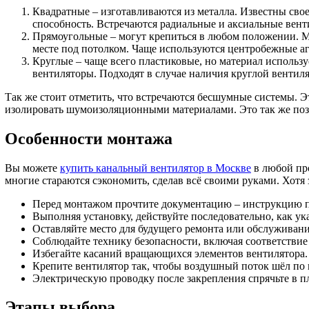
Квадратные – изготавливаются из металла. Известны св
способность. Встречаются радиальные и аксиальные вент
Прямоугольные – могут крепиться в любом положении. М
месте под потолком. Чаще используются центробежные аг
Круглые – чаще всего пластиковые, но материал использ
вентиляторы. Подходят в случае наличия круглой венти
Так же стоит отметить, что встречаются бесшумные системы. 
изолировать шумоизоляционными материалами. Это так же поз
Особенности монтажа
Вы можете
купить канальный вентилятор в Москве
в любой про
многие стараются сэкономить, сделав всё своими руками. Хотя
Перед монтажом прочтите документацию – инструкцию п
Выполняя установку, действуйте последовательно, как ук
Оставляйте место для будущего ремонта или обслуживани
Соблюдайте технику безопасности, включая соответствие
Избегайте касаний вращающихся элементов вентилятора.
Крепите вентилятор так, чтобы воздушный поток шёл по 
Электрическую проводку после закрепления спрячьте в п
Этапы выбора