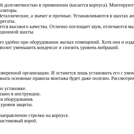
оей долговечностью в применении (касается корпуса). Монтиру
иляторы.
еталлические, а значит и прочные. Устанавливаются в шахтах 
регаты.
уется высокого качества. Отлично поглощает шум, отличаются 
ляционной шахты.
Это удобно при оборудовании жилых помещений. Хотя они и изд
волит уменьшить конденсат и снизить уровень вибраций.
веренной организации. И останется лишь установить его с умом
 знать основные правила монтажа будет даже полезно. Рассмотри
о установке.
азано в инструкции.
я оборудования.
 уровня защиты.
направлению стрелки на корпусе.
ластиковый короб.