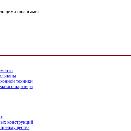
едующими нюансами:
ементы
юльпаны
ухонной техники
ежного партнера
ки
ных конструкций
 преимущества