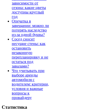
зависимости от
сезона: какие цветы
доступны круглый
год
Опечатка в
завещании: можно ли
потерять наследство
из-за одной буквы?
Сосед сносит
несущие стены: как
остановить
незаконную
перепланировку и не
остаться под
завалами?
Что учитывать при
выборе аренды
автомобиля с
водителем: критерии,
условия и важные
вопросы к
провайдеру
Статистика