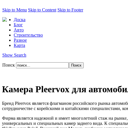
Skip to Menu
Skip to Content
Skip to Footer
Доска
Блог
Авто
Строительство
Разное
Карта
Show Search
Поиск
Камера Pleervox для автомоби
Бренд Pleervox является флагманом российского рынка автомо
сотрудничестве с корейскими и китайскими специалистами, ко
Фирма является надежной и имеет многолетний стаж на рынке, 
универсальных и специальных камер заднего вида. К специал