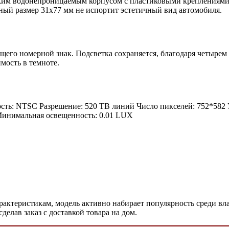
ским водонепроницаемым корпусом с пластиковыми креплениями
ный размер 31х77 мм не испортит эстетичный вид автомобиля.
щего номерной знак. Подсветка сохраняется, благодаря четырем
имость в темноте.
ость: NTSC Разрешение: 520 ТВ линий Число пикселей: 752*582 
Минимальная освещенность: 0.01 LUX
ктеристикам, модель активно набирает популярность среди влад
делав заказ с доставкой товара на дом.