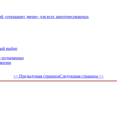
ий «открывает двери» для всех заинтересованных
ный выбор
е подъемники
 жизни
<< Предыдущая страница
Следующая страница >>