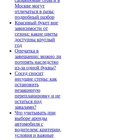
сапфировые серьги в
Москве могут
отличаться в разы:
подробный разбор
Красивый букет вне
зависимости от
сезона: какие цветы
доступны круглый
год
Опечатка в
завещании: можно ли
потерять наследство
из-за одной буквы?
Сосед сносит
несущие стены: как
остановить
незаконную
перепланировку и не
остаться под
завалами?
Что учитывать при
выборе аренды
автомобиля с
водителем: критерии,
условия и важные