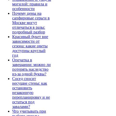
могилой: правила и
особенности
Почему цены на
сапфировые серьги в
Москве могут
отличаться в разы:
подробный разбор
Красивый букет вне
зависимости от
сезона: какие цветы
доступны круглый
год
Опечатка в
завещании: можно ли
потерять наследство
из-за одной буквы?
Сосед сносит
несущие стены: как
остановить
незаконную
перепланировку и не
остаться под
завалами?
Что учитывать при
выборе аренды