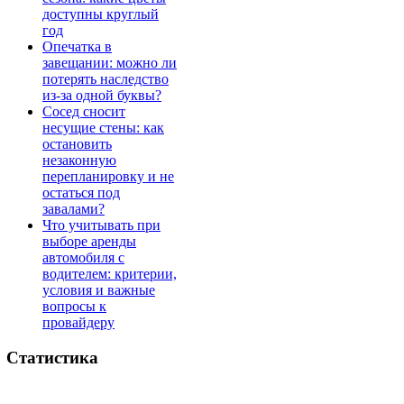
доступны круглый
год
Опечатка в
завещании: можно ли
потерять наследство
из-за одной буквы?
Сосед сносит
несущие стены: как
остановить
незаконную
перепланировку и не
остаться под
завалами?
Что учитывать при
выборе аренды
автомобиля с
водителем: критерии,
условия и важные
вопросы к
провайдеру
Статистика