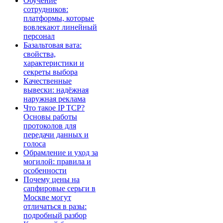
Обучение
сотрудников:
платформы, которые
вовлекают линейный
персонал
Базальтовая вата:
свойства,
характеристики и
секреты выбора
Качественные
вывески: надёжная
наружная реклама
Что такое IP TCP?
Основы работы
протоколов для
передачи данных и
голоса
Обрамление и уход за
могилой: правила и
особенности
Почему цены на
сапфировые серьги в
Москве могут
отличаться в разы:
подробный разбор