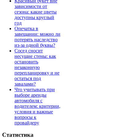
Красивый букет вне
зависимости от
сезона: какие цветы
доступны круглый
год
Опечатка в
завещании: можно ли
потерять наследство
из-за одной буквы?
Сосед сносит
несущие стены: как
остановить
незаконную
перепланировку и не
остаться под
завалами?
Что учитывать при
выборе аренды
автомобиля с
водителем: критерии,
условия и важные
вопросы к
провайдеру
Статистика