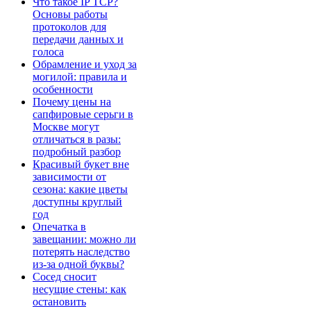
Что такое IP TCP?
Основы работы
протоколов для
передачи данных и
голоса
Обрамление и уход за
могилой: правила и
особенности
Почему цены на
сапфировые серьги в
Москве могут
отличаться в разы:
подробный разбор
Красивый букет вне
зависимости от
сезона: какие цветы
доступны круглый
год
Опечатка в
завещании: можно ли
потерять наследство
из-за одной буквы?
Сосед сносит
несущие стены: как
остановить