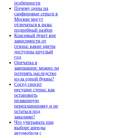
особенности
Почему цены на
сапфировые серьги в
Москве могут
отличаться в разы:
подробный разбор
Красивый букет вне
зависимости от
сезона: какие цветы
доступны круглый
год
Опечатка в
завещании: можно ли
потерять наследство
из-за одной буквы?
Сосед сносит
несущие стены: как
остановить
незаконную
перепланировку и не
остаться под
завалами?
Что учитывать при
выборе аренды
автомобиля с