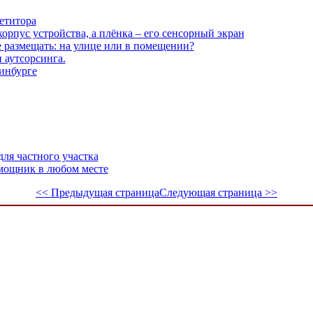
етитора
корпус устройства, а плёнка – его сенсорный экран
е размещать: на улице или в помещении?
 аутсорсинга.
инбурге
ля частного участка
мощник в любом месте
<< Предыдущая страница
Следующая страница >>