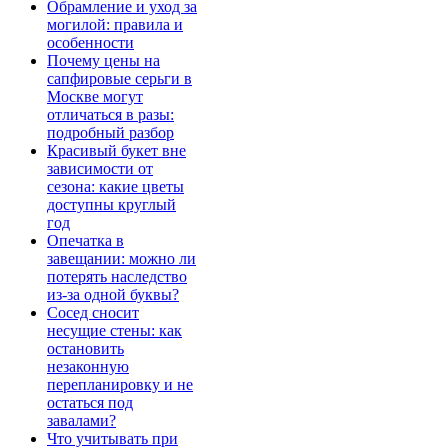
Обрамление и уход за
могилой: правила и
особенности
Почему цены на
сапфировые серьги в
Москве могут
отличаться в разы:
подробный разбор
Красивый букет вне
зависимости от
сезона: какие цветы
доступны круглый
год
Опечатка в
завещании: можно ли
потерять наследство
из-за одной буквы?
Сосед сносит
несущие стены: как
остановить
незаконную
перепланировку и не
остаться под
завалами?
Что учитывать при