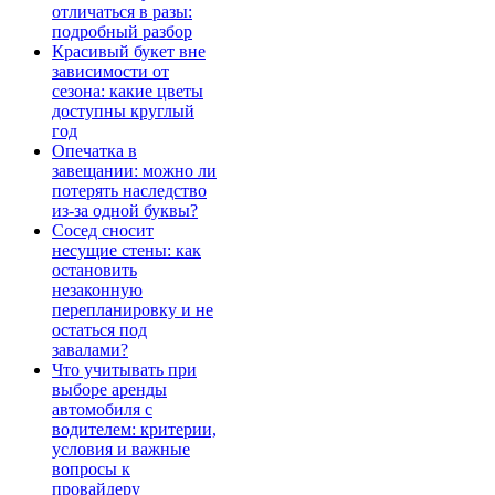
отличаться в разы:
подробный разбор
Красивый букет вне
зависимости от
сезона: какие цветы
доступны круглый
год
Опечатка в
завещании: можно ли
потерять наследство
из-за одной буквы?
Сосед сносит
несущие стены: как
остановить
незаконную
перепланировку и не
остаться под
завалами?
Что учитывать при
выборе аренды
автомобиля с
водителем: критерии,
условия и важные
вопросы к
провайдеру