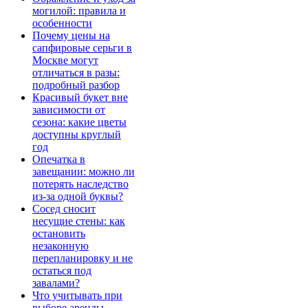
могилой: правила и
особенности
Почему цены на
сапфировые серьги в
Москве могут
отличаться в разы:
подробный разбор
Красивый букет вне
зависимости от
сезона: какие цветы
доступны круглый
год
Опечатка в
завещании: можно ли
потерять наследство
из-за одной буквы?
Сосед сносит
несущие стены: как
остановить
незаконную
перепланировку и не
остаться под
завалами?
Что учитывать при
выборе аренды