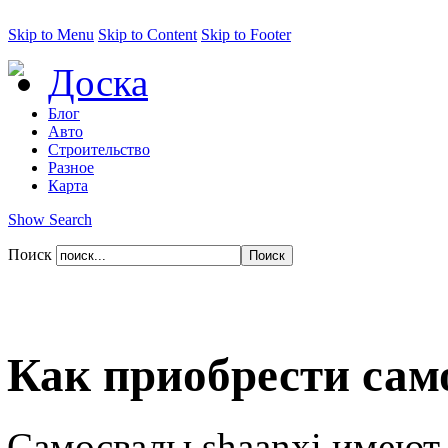
Skip to Menu
Skip to Content
Skip to Footer
Доска
Блог
Авто
Строительство
Разное
Карта
Show Search
Поиск
Как приобрести сам
Самосвалы shaanxi имеют