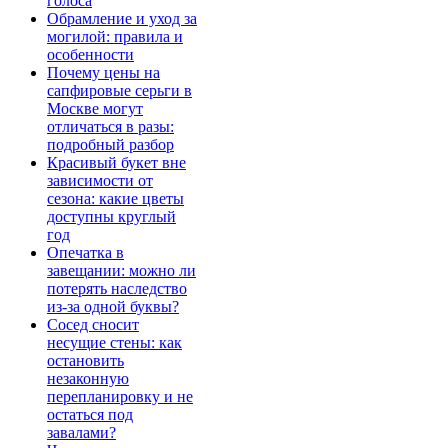
голоса
Обрамление и уход за
могилой: правила и
особенности
Почему цены на
сапфировые серьги в
Москве могут
отличаться в разы:
подробный разбор
Красивый букет вне
зависимости от
сезона: какие цветы
доступны круглый
год
Опечатка в
завещании: можно ли
потерять наследство
из-за одной буквы?
Сосед сносит
несущие стены: как
остановить
незаконную
перепланировку и не
остаться под
завалами?