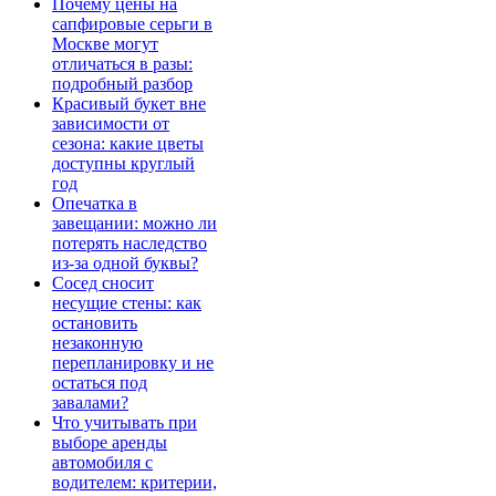
Почему цены на
сапфировые серьги в
Москве могут
отличаться в разы:
подробный разбор
Красивый букет вне
зависимости от
сезона: какие цветы
доступны круглый
год
Опечатка в
завещании: можно ли
потерять наследство
из-за одной буквы?
Сосед сносит
несущие стены: как
остановить
незаконную
перепланировку и не
остаться под
завалами?
Что учитывать при
выборе аренды
автомобиля с
водителем: критерии,