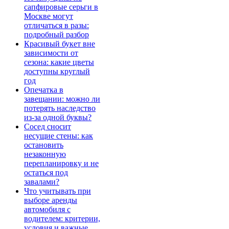
сапфировые серьги в
Москве могут
отличаться в разы:
подробный разбор
Красивый букет вне
зависимости от
сезона: какие цветы
доступны круглый
год
Опечатка в
завещании: можно ли
потерять наследство
из-за одной буквы?
Сосед сносит
несущие стены: как
остановить
незаконную
перепланировку и не
остаться под
завалами?
Что учитывать при
выборе аренды
автомобиля с
водителем: критерии,
условия и важные