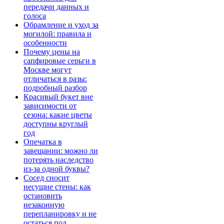
передачи данных и
голоса
Обрамление и уход за
могилой: правила и
особенности
Почему цены на
сапфировые серьги в
Москве могут
отличаться в разы:
подробный разбор
Красивый букет вне
зависимости от
сезона: какие цветы
доступны круглый
год
Опечатка в
завещании: можно ли
потерять наследство
из-за одной буквы?
Сосед сносит
несущие стены: как
остановить
незаконную
перепланировку и не
остаться под