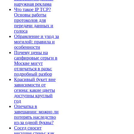
наружная реклама
Что такое IP TCP?
Основы работы
протоколов для
передачи данных и
голоса
Обрамление и уход за
могилой: правила и
особенности
Почему цены на
сапфировые серьги в
Москве могут
отличаться в разы:
подробный разбор
Красивый букет вне
зависимости от
сезона: какие цветы
доступны круглый
год
Опечатка в
завещании: можно ли
потерять наследство
из-за одной буквы?
Сосед сносит
несущие стены: как