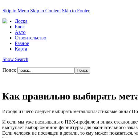
Skip to Menu
Skip to Content
Skip to Footer
Доска
Блог
Авто
Строительство
Разное
Карта
Show Search
Поиск
Как правильно выбирать мет
Исходя из чего следует выбирать металлопластиковые окна? По
И если мы уже наслышаны о ПВХ-профиле и видах стеклопакето
выступает выбор оконной фурнитуры для окончательного заказ
Если человек не посвящен в детали, то ему может показаться, ч