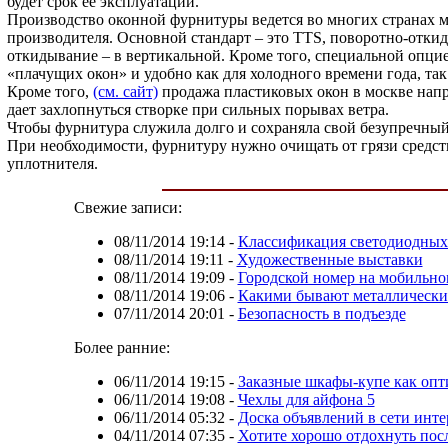
будет срок ее эксплуатации.
Производство оконной фурнитуры ведется во многих странах м
производителя. Основной стандарт – это TTS, поворотно-откид
откидывание – в вертикальной. Кроме того, специальной опцие
«плачущих окон» и удобно как для холодного времени года, так
Кроме того,
(см. сайт)
продажа пластиковых окон в москве напр
дает захлопнуться створке при сильных порывах ветра.
Чтобы фурнитура служила долго и сохраняла свой безупречный 
При необходимости, фурнитуру нужно очищать от грязи средст
уплотнителя.
Свежие записи:
08/11/2014 19:14
-
Классификация светодиодных
08/11/2014 19:11
-
Художественные выставки
08/11/2014 19:09
-
Городской номер на мобильно
08/11/2014 19:06
-
Какими бывают металлически
07/11/2014 20:01
-
Безопасность в подъезде
Более ранние:
06/11/2014 19:15
-
Заказные шкафы-купе как опт
06/11/2014 19:08
-
Чехлы для айфона 5
06/11/2014 05:32
-
Доска объявлений в сети инте
04/11/2014 07:35
-
Хотите хорошо отдохнуть пос