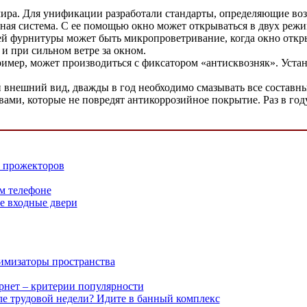
ира. Для унификации разработали стандарты, определяющие воз
ная система. С ее помощью окно может открываться в двух режи
й фурнитуры может быть микропроветривание, когда окно открыв
 и при сильном ветре за окном.
имер, может производиться с фиксатором «антисквозняк». Устан
внешний вид, дважды в год необходимо смазывать все составные
вами, которые не повредят антикоррозийное покрытие. Раз в го
 прожекторов
м телефоне
е входные двери
имизаторы пространства
рнет – критерии популярности
ле трудовой недели? Идите в банный комплекс