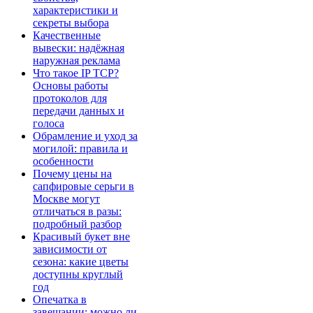
характеристики и
секреты выбора
Качественные
вывески: надёжная
наружная реклама
Что такое IP TCP?
Основы работы
протоколов для
передачи данных и
голоса
Обрамление и уход за
могилой: правила и
особенности
Почему цены на
сапфировые серьги в
Москве могут
отличаться в разы:
подробный разбор
Красивый букет вне
зависимости от
сезона: какие цветы
доступны круглый
год
Опечатка в
завещании: можно ли