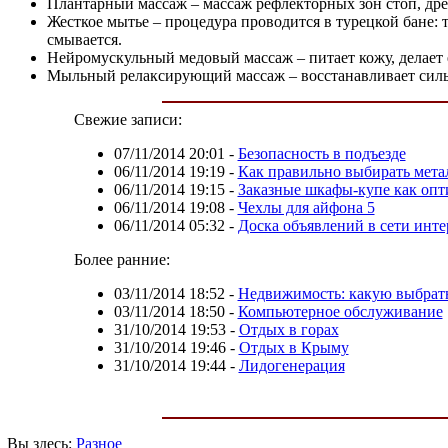
Плантарный массаж – массаж рефлекторных зон стоп, др
Жесткое мытье – процедура проводится в турецкой бане: 
смывается.
Нейромускульный медовый массаж – питает кожу, делает е
Мыльный релаксирующий массаж – восстанавливает силы
Свежие записи:
07/11/2014 20:01
-
Безопасность в подъезде
06/11/2014 19:19
-
Как правильно выбирать мета
06/11/2014 19:15
-
Заказные шкафы-купе как опт
06/11/2014 19:08
-
Чехлы для айфона 5
06/11/2014 05:32
-
Доска объявлений в сети инте
Более ранние:
03/11/2014 18:52
-
Недвижимость: какую выбрат
03/11/2014 18:50
-
Компьютерное обслуживание
31/10/2014 19:53
-
Отдых в горах
31/10/2014 19:46
-
Отдых в Крыму
31/10/2014 19:44
-
Лидогенерация
Вы здесь:
Разное