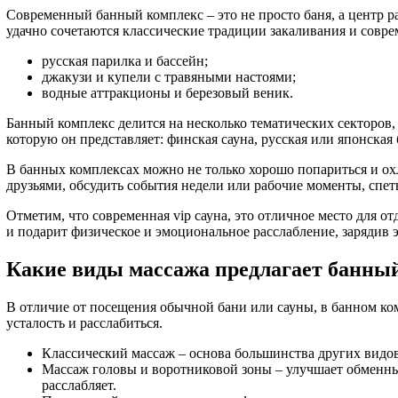
Современный банный комплекс – это не просто баня, а центр р
удачно сочетаются классические традиции закаливания и совр
русская парилка и бассейн;
джакузи и купели с травяными настоями;
водные аттракционы и березовый веник.
Банный комплекс делится на несколько тематических секторов
которую он представляет: финская сауна, русская или японская 
В банных комплексах можно не только хорошо попариться и охла
друзьями, обсудить события недели или рабочие моменты, спет
Отметим, что современная vip сауна, это отличное место для 
и подарит физическое и эмоциональное расслабление, зарядив
Какие виды массажа предлагает банны
В отличие от посещения обычной бани или сауны, в банном ком
усталость и расслабиться.
Классический массаж – основа большинства других видов 
Массаж головы и воротниковой зоны – улучшает обменные 
расслабляет.