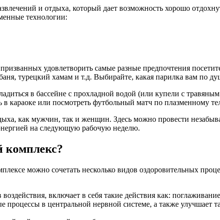
азвлечений и отдыха, который дает возможность хорошо отдохнут
еменные технологии:
, призванных удовлетворить самые разные предпочтения посетит
баня, турецкий хамам и т.д. Выбирайте, какая парилка вам по ду
диться в бассейне с прохладной водой (или купели с травяным н
ь в караоке или посмотреть футбольный матч по плазменному те
отдыха, как мужчин, так и женщин. Здесь можно провести незабы
 энергией на следующую рабочую неделю.
й комплекс?
плексе можно сочетать несколько видов оздоровительных процед
воздействия, включает в себя такие действия как: поглаживание
процессы в центральной нервной системе, а также улучшает таки