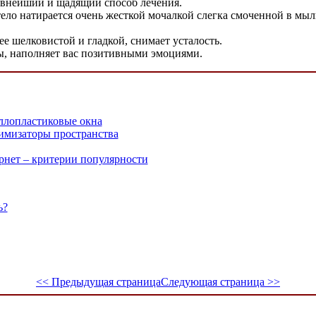
евнейший и щадящий способ лечения.
тело натирается очень жесткой мочалкой слегка смоченной в мыл
е шелковистой и гладкой, снимает усталость.
, наполняет вас позитивными эмоциями.
ллопластиковые окна
имизаторы пространства
рнет – критерии популярности
ь?
<< Предыдущая страница
Следующая страница >>