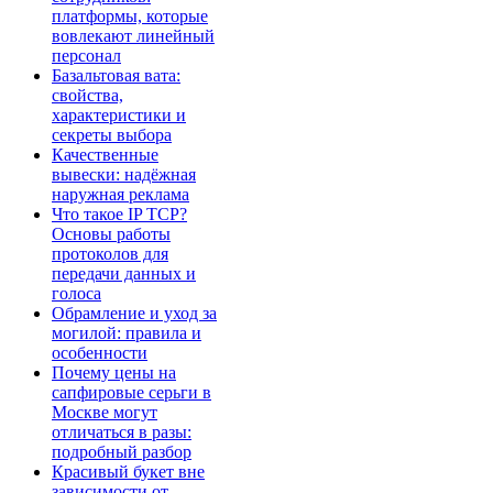
платформы, которые
вовлекают линейный
персонал
Базальтовая вата:
свойства,
характеристики и
секреты выбора
Качественные
вывески: надёжная
наружная реклама
Что такое IP TCP?
Основы работы
протоколов для
передачи данных и
голоса
Обрамление и уход за
могилой: правила и
особенности
Почему цены на
сапфировые серьги в
Москве могут
отличаться в разы:
подробный разбор
Красивый букет вне
зависимости от