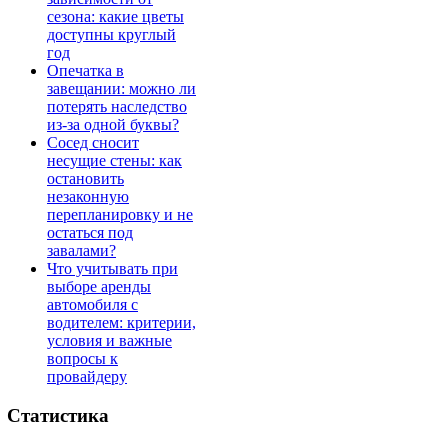
сезона: какие цветы
доступны круглый
год
Опечатка в
завещании: можно ли
потерять наследство
из-за одной буквы?
Сосед сносит
несущие стены: как
остановить
незаконную
перепланировку и не
остаться под
завалами?
Что учитывать при
выборе аренды
автомобиля с
водителем: критерии,
условия и важные
вопросы к
провайдеру
Статистика