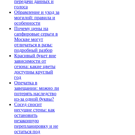
передачи данных и
голоса
Обрамление и уход за
могилой: правила и
особенности
Почему цены на
сапфировые серьги в
Москве могут
отличаться в разы:
подробный разбор
Красивый букет вне
зависимости от
сезона: какие цветы
доступны круглый
год
Опечатка в
завещании: можно ли
потерять наследство
из-за одной буквы?
Сосед сносит
несущие стены: как
остановить
незаконную
перепланировку и не
остаться под