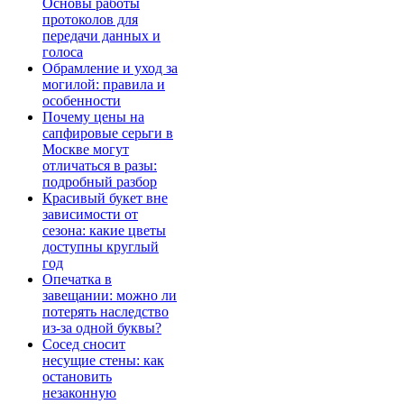
Основы работы
протоколов для
передачи данных и
голоса
Обрамление и уход за
могилой: правила и
особенности
Почему цены на
сапфировые серьги в
Москве могут
отличаться в разы:
подробный разбор
Красивый букет вне
зависимости от
сезона: какие цветы
доступны круглый
год
Опечатка в
завещании: можно ли
потерять наследство
из-за одной буквы?
Сосед сносит
несущие стены: как
остановить
незаконную