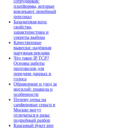
сотрудников:
платформы, которые
вовлекают линейный
персонал
Базальтовая вата:
свойства,
характеристики и
секреты выбора
Качественные
вывески: надёжная
наружная реклама
Что такое IP TCP?
Основы работы
протоколов для
передачи данных и
голоса
Обрамление и уход за
могилой: правила и
особенности
Почему цены на
сапфировые серьги в
Москве могут
отличаться в разы:
подробный разбор
Красивый букет вне