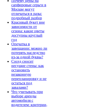
Почему цены на
сапфировые серьги в
Москве могут
отличаться в разы:
подробный разбор
Красивый букет вне
зависимости от
сезона: какие цветы
доступны круглый
год
Опечатка в
завещании: можно ли
потерять наследство
из-за одной буквы?
Сосед сносит
несущие стены: как
остановить
незаконную
перепланировку и не
остаться под
завалами?
Что учитывать при
выборе аренды
автомобиля с
водителем: критерии,