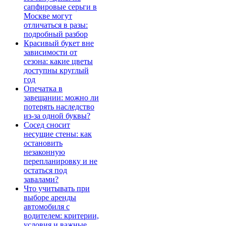
сапфировые серьги в
Москве могут
отличаться в разы:
подробный разбор
Красивый букет вне
зависимости от
сезона: какие цветы
доступны круглый
год
Опечатка в
завещании: можно ли
потерять наследство
из-за одной буквы?
Сосед сносит
несущие стены: как
остановить
незаконную
перепланировку и не
остаться под
завалами?
Что учитывать при
выборе аренды
автомобиля с
водителем: критерии,
условия и важные